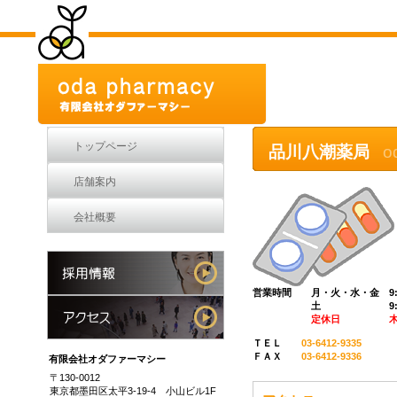
トップページ
品川八潮薬局
o
店舗案内
会社概要
営業時間 月・火・水・金 9:30
土 9:30～17
定休日 木・
ＴＥＬ
03-6412-9335
ＦＡＸ
03-6412-9336
有限会社オダファーマシー
〒130-0012
東京都墨田区太平3-19-4 小山ビル1F