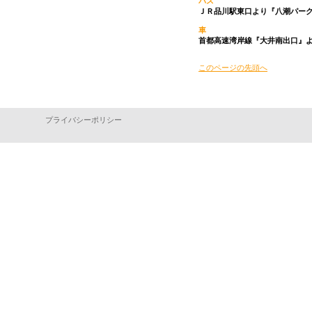
バス
ＪＲ品川駅東口より『八潮パー
車
首都高速湾岸線『大井南出口』
このページの先頭へ
プライバシーポリシー